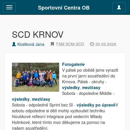
Sportovní Centra OB
Toggle
Toggle
navigat
navigation
SCD KRNOV
Kostková Jana
TSM,SCM,SCD
20.03.2026
Fotogalerie
V pátek po obědě jsme vyrazili
na první jarní soustředění do
Krnova. Pátek - okruhy -
výsledky
,
mezičasy
Sobota - dopoledne Middle -
výsledky
,
mezičasy
Sobota - odpoledně Sprint bez SI -
výsledky po úpravě
V
sobotu odpoledne si děti mohly vyzkoušet techniku
hloubkové reflexní integrace pod vedením Milady
Holinkové, které tímto moc děkujeme za pomoc na
našem soustředění.