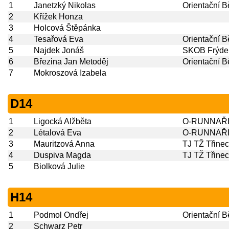
1
Janetzký Nikolas
Orientační 
2
Křížek Honza
3
Holcová Štěpánka
4
Tesařová Eva
Orientační 
5
Najdek Jonáš
SKOB Frýdek
6
Březina Jan Metoděj
Orientační 
7
Mokroszová Izabela
D14
1
Ligocká Alžběta
O-RUNNAŘI
2
Létalová Eva
O-RUNNAŘI
3
Mauritzová Anna
TJ TŽ Třinec
4
Duspiva Magda
TJ TŽ Třinec
5
Biolková Julie
H14
1
Podmol Ondřej
Orientační 
2
Schwarz Petr