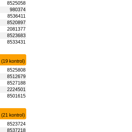
8525058
980374
8536411
8520897
2081377
8523683
8533431
(19 kontrol)
8525808
8512679
8527188
2224501
8501615
(21 kontrol)
8523724
8537218