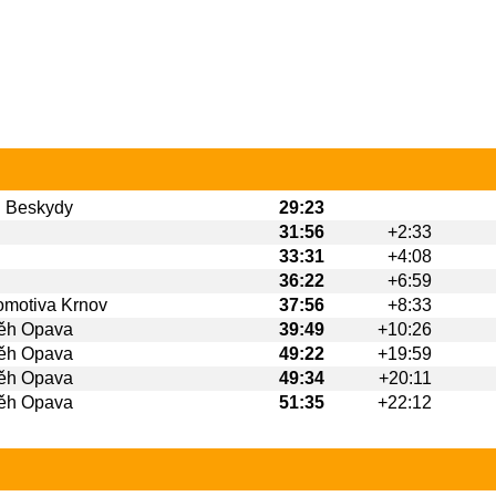
 Beskydy
29:23
31:56
+2:33
33:31
+4:08
36:22
+6:59
motiva Krnov
37:56
+8:33
Běh Opava
39:49
+10:26
Běh Opava
49:22
+19:59
Běh Opava
49:34
+20:11
Běh Opava
51:35
+22:12