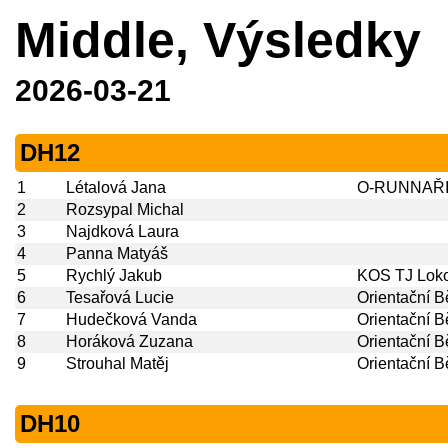
Middle, Výsledky
2026-03-21
DH12
1
Létalová Jana
O-RUNNAŘI
2
Rozsypal Michal
3
Najdková Laura
4
Panna Matyáš
5
Rychlý Jakub
KOS TJ Loko
6
Tesařová Lucie
Orientační 
7
Hudečková Vanda
Orientační 
8
Horáková Zuzana
Orientační 
9
Strouhal Matěj
Orientační 
DH10