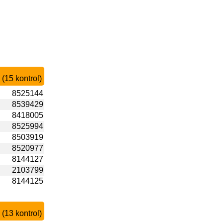
(15 kontrol)
8525144
8539429
8418005
8525994
8503919
8520977
8144127
2103799
8144125
(13 kontrol)