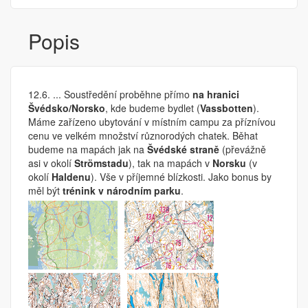
Popis
12.6. ... Soustředění proběhne přímo
na hranici
Švédsko/Norsko
, kde budeme bydlet (
Vassbotten
).
Máme zařízeno ubytování v místním campu za příznívou
cenu ve velkém množství různorodých chatek. Běhat
budeme na mapách jak na
Švédské straně
(převážně
asi v okolí
Strömstadu
), tak na mapách v
Norsku
(v
okolí
Haldenu
). Vše v příjemné blízkosti. Jako bonus by
měl být
trénink v národním parku
.