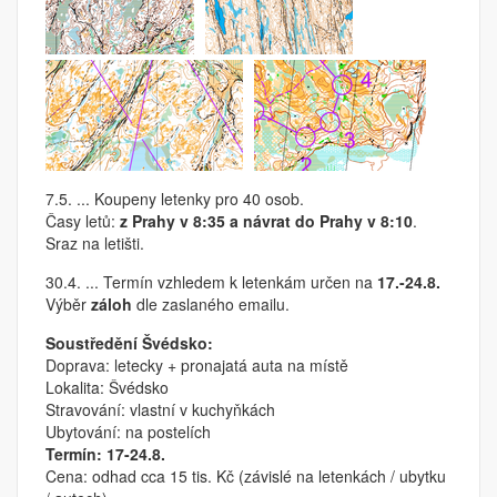
7.5. ... Koupeny letenky pro 40 osob.
Časy letů:
z Prahy v 8:35 a návrat do Prahy v 8:10
.
Sraz na letišti.
30.4. ... Termín vzhledem k letenkám určen na
17.-24.8.
Výběr
záloh
dle zaslaného emailu.
Soustředění Švédsko:
Doprava: letecky + pronajatá auta na místě
Lokalita: Švédsko
Stravování: vlastní v kuchyňkách
Ubytování: na postelích
Termín: 17-24.8.
Cena: odhad cca 15 tis. Kč (závislé na letenkách / ubytku