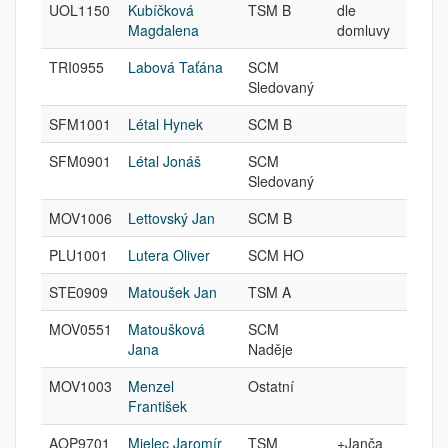
UOL1150
Kubíčková
TSM B
dle
Magdalena
domluvy
TRI0955
Labová Taťána
SCM
Sledovaný
SFM1001
Létal Hynek
SCM B
SFM0901
Létal Jonáš
SCM
Sledovaný
MOV1006
Lettovský Jan
SCM B
PLU1001
Lutera Oliver
SCM HO
STE0909
Matoušek Jan
TSM A
MOV0551
Matoušková
SCM
Jana
Naděje
MOV1003
Menzel
Ostatní
František
AOP9701
Mielec Jaromír
TSM
+Janča