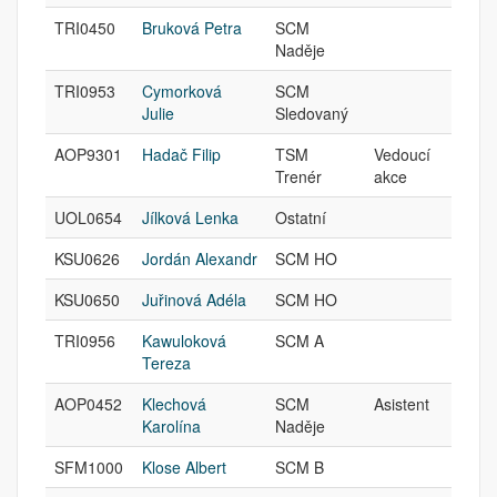
TRI0450
Bruková Petra
SCM
Naděje
TRI0953
Cymorková
SCM
Julie
Sledovaný
AOP9301
Hadač Filip
TSM
Vedoucí
Trenér
akce
UOL0654
Jílková Lenka
Ostatní
KSU0626
Jordán Alexandr
SCM HO
KSU0650
Juřinová Adéla
SCM HO
TRI0956
Kawuloková
SCM A
Tereza
AOP0452
Klechová
SCM
Asistent
Karolína
Naděje
SFM1000
Klose Albert
SCM B