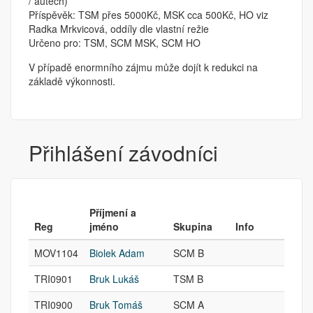
/ autech)
Příspěvěk: TSM přes 5000Kč, MSK cca 500Kč, HO viz
Radka Mrkvicová, oddíly dle vlastní režie
Určeno pro: TSM, SCM MSK, SCM HO
V případě enormního zájmu může dojít k redukci na
základě výkonnosti.
Přihlášení závodníci
Příjmení a
Reg
jméno
Skupina
Info
MOV1104
Biolek Adam
SCM B
TRI0901
Bruk Lukáš
TSM B
TRI0900
Bruk Tomáš
SCM A