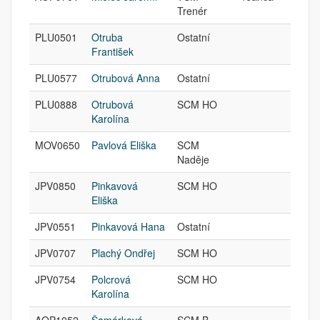
Trenér
PLU0501
Otruba
Ostatní
František
PLU0577
Otrubová Anna
Ostatní
PLU0888
Otrubová
SCM HO
Karolína
MOV0650
Pavlová Eliška
SCM
Naděje
JPV0850
Pinkavová
SCM HO
Eliška
JPV0551
Pinkavová Hana
Ostatní
JPV0707
Plachý Ondřej
SCM HO
JPV0754
Polcrová
SCM HO
Karolína