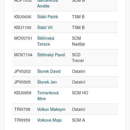
AOP1052
Šamárková
SCM B
Amélie
KSU0606
Štábl Patrik
TSM B
KSU1100
Štábl Vít
TSM B
MOV0751
Štětínská
SCM
Tereza
Naděje
MOV7104
Štětinský Pavel
SCD
Trenér
JPV0202
Štorek David
Ostatní
JPV0505
Štorek Jan
Ostatní
KSU0959
Tomanková
SCM HO
Alice
TRI0708
Volkov Maksym
Ostatní
TRI0959
Volkova Maja
SCM A