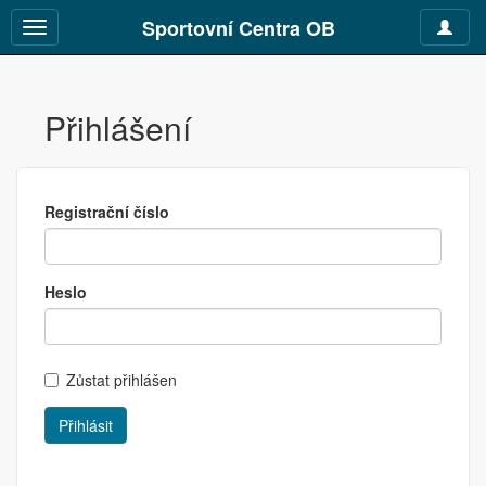
Sportovní Centra OB
Toggle
Toggle
navigat
navigation
Přihlášení
Registrační číslo
Heslo
Zůstat přihlášen